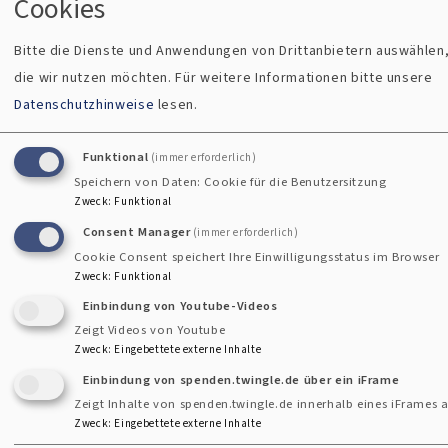
Cookies
Bitte die Dienste und Anwendungen von Drittanbietern auswählen
die wir nutzen möchten.
Für weitere Informationen bitte unsere
Datenschutzhinweise
lesen.
Funktional
(immer erforderlich)
Herzliche Einladung zur nächsten Kinderkirche am
Speichern von Daten: Cookie für die Benutzersitzung
Samstag, den 28. März!
Zweck
:
Funktional
Consent Manager
(immer erforderlich)
Wir werden einen Stationsweg gehen - vom Palmsonntag
Cookie Consent speichert Ihre Einwilligungsstatus im Browser
bis Ostern.
Zweck
:
Funktional
Einbindung von Youtube-Videos
Bitte meldet Euch auf den angebotenen Kanälen an!
Zeigt Videos von Youtube
Zweck
:
Eingebettete externe Inhalte
Einbindung von spenden.twingle.de über ein iFrame
"Kommet zuhauf!"
Zeigt Inhalte von spenden.twingle.de innerhalb eines iFrames a
Zweck
:
Eingebettete externe Inhalte