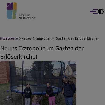
evangelisch Am Buchstein
Direkt zum Inhalt
Die Bayreuther Kirchengemeinden Altstadt | Auferstehungskirc
Lutherkirche
Menü
Breadcrumb
Startseite
Neues Trampolin im Garten der Erlöserkirche!
Neues Trampolin im Garten der
Erlöserkirche!