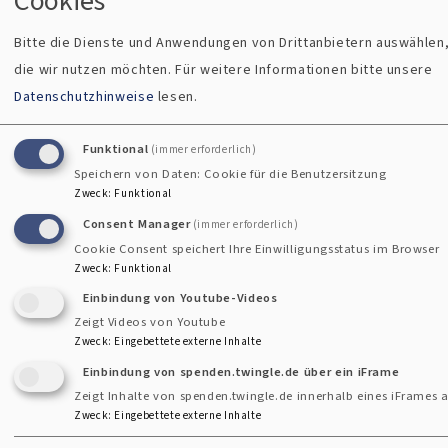
Cookies
Bitte geht sorgsam mit dem neuen Trampolin um!
Bitte die Dienste und Anwendungen von Drittanbietern auswählen
die wir nutzen möchten.
Für weitere Informationen bitte unsere
Und hier gibt´s noch eine kleine Bildergalerie von der
Datenschutzhinweise
lesen.
Aufbau-Aktion:
Funktional
(immer erforderlich)
Speichern von Daten: Cookie für die Benutzersitzung
Zweck
:
Funktional
Consent Manager
(immer erforderlich)
Cookie Consent speichert Ihre Einwilligungsstatus im Browser
Zweck
:
Funktional
Einbindung von Youtube-Videos
Zeigt Videos von Youtube
Zweck
:
Eingebettete externe Inhalte
Einbindung von spenden.twingle.de über ein iFrame
Zeigt Inhalte von spenden.twingle.de innerhalb eines iFrames a
Zweck
:
Eingebettete externe Inhalte