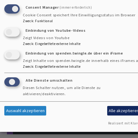
Consent Manager
(immer erforderlich)
Cookie Consent speichert Ihre Einwilligungsstatus im Browser
Zweck
:
Funktional
Kontaktformular
Einbindung von Youtube-Videos
Zeigt Videos von Youtube
Zweck
:
Eingebettete externe Inhalte
Kontakt
Fußbereichsmenü
Einbindung von spenden.twingle.de über ein iFrame
Cookie-Einstellungen
Zeigt Inhalte von spenden.twingle.de innerhalb eines iFrames a
Impressum
Zweck
:
Eingebettete externe Inhalte
Datenschutzerklärung
Alle Dienste umschalten
Diesen Schalter nutzen, um alle Dienste zu
Barrierefreiheitserklärung
aktivieren/deaktivieren.
Anmelden
Benutzermenü
Auswahl akzeptieren
Alle akzeptiere
Realisiert mit Klar