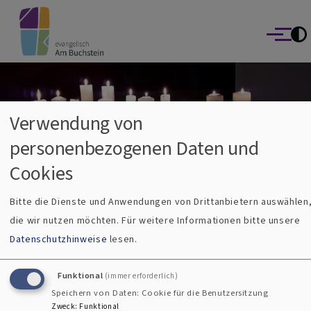
evangelisch Am Buchstein
Direkt zum Inhalt
Die Bayreuther Kirchengemeinden Altstadt | Auferstehungskirc
Lutherkirche
Menü
Verwendung von
personenbezogenen Daten und
Cookies
Bitte die Dienste und Anwendungen von Drittanbietern auswählen
die wir nutzen möchten.
Für weitere Informationen bitte unsere
Breadcrumb
Startseite
Taufkerzen auf dem Altar der Lutherkirche
Datenschutzhinweise
lesen.
Taufkerzen auf dem Altar der
Lutherkirche
Funktional
(immer erforderlich)
Speichern von Daten: Cookie für die Benutzersitzung
Zweck
:
Funktional