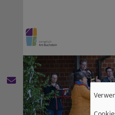
Direkt zum Inhalt
evangelisch Am Buchste
Die Bayreuther Kirchengemeinden Altstadt | Auferst
Kontaktformular
Verwen
Cookie