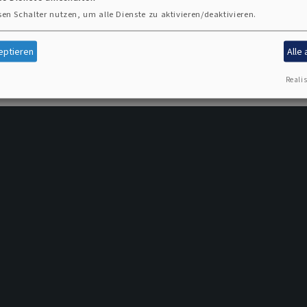
2026
sen Schalter nutzen, um alle Dienste zu aktivieren/deaktivieren.
eptieren
Alle
Realis