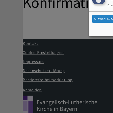
Konfirmation 
Die
Auswahl akz
Kontakt
Fußbereichsmenü
Cookie-Einstellungen
Impressum
Datenschutzerklärung
Barrierefreiheitserklärung
Anmelden
Benutzermenü