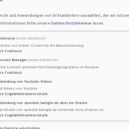
ienste und Anwendungen von Drittanbietern auswählen, die wir nutze
 Informationen bitte unsere
Datenschutzhinweise
lesen.
unktional
(immer erforderlich)
ichern von Daten: Cookie für die Benutzersitzung
ck
:
Funktional
onsent Manager
(immer erforderlich)
kie Consent speichert Ihre Einwilligungsstatus im Browser
ck
:
Funktional
inbindung von Youtube-Videos
gt Videos von Youtube
adt bei der Konfirmation 2026
ck
:
Eingebettete externe Inhalte
 Posaunenchors Alt
nbindung von spenden.twingle.de über ein iFrame
gt Inhalte von spenden.twingle.de innerhalb eines iFrames an.
ck
:
Eingebettete externe Inhalte
lle Dienste umschalten