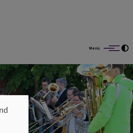
Menü
nd