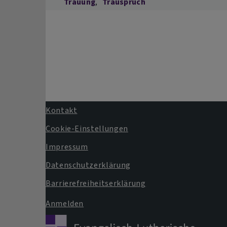
Trauung
Trauspruch
Kontakt
Fußbereichsmenü
Cookie-Einstellungen
Impressum
Datenschutzerklärung
Barrierefreiheitserklärung
Anmelden
Benutzermenü