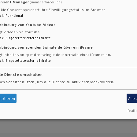
onsent Manager
(immer erforderlich)
 geschehen. (1.Korinther 16,14)
kie Consent speichert Ihre Einwilligungsstatus im Browser
hr das Gesetz Christi erfüllen. (Galater 6,2f)
ck
:
Funktional
ch und vergebt einander, wie auch Gott euch vergeben hat
inbindung von Youtube-Videos
sondern mit der Tat und mit der Wahrheit. (1. Jo
gt Videos von Youtube
ck
:
Eingebettete externe Inhalte
 ist von Gott. (1. Johannes 4,7a)
nbindung von spenden.twingle.de über ein iFrame
s untereinander lieben, so bleibt Gott in uns, und Gott
gt Inhalte von spenden.twingle.de innerhalb eines iFrames an.
ck
:
Eingebettete externe Inhalte
ebe bleibt, der bleibt in Gott und Gott in ihm. (1
 Furcht, sondern der Kraft, der Liebe und der Besonnenh
lle Dienste umschalten
erken, das tut alles im Namen des Herrn Jesus und dankt
sen Schalter nutzen, um alle Dienste zu aktivieren/deaktivieren.
irchlichen Trauung
eptieren
Alle
.de
Realis