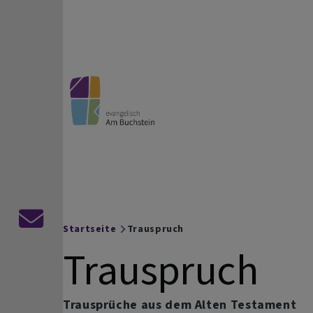
Direkt zum Inhalt
evangelisch Am Buchste
Die Bayreuther Kirchengemeinden Altstadt | Auferst
Kontaktformular
Startseite
Trauspruch
Breadcrumb
Trauspruch
Trausprüche aus dem Alten Testament