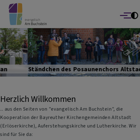
evangelisch Am Buchstein
Direkt zum Inhalt
Die Bayreuther Kirchengemeinden Altstadt | Auferstehungskirc
Lutherkirche
Menü
Previous
Nex
Ständchen des Posaunenchors Altstadt bei der Konfirmation 2026
Herzlich Willkommen
... aus den Seiten von "evangelisch Am Buchstein", die
Kooperation der Bayreuther Kirchengemeinden Altstadt
(Erlöserkirche), Auferstehungskirche und Lutherkirche. Wir
sind für Sie da: